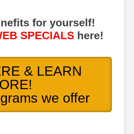
nefits for yourself!
EB SPECIALS
here!
ERE & LEARN
ORE!
ograms we offer