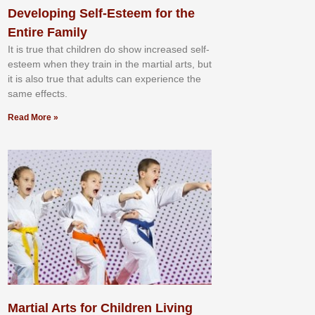
Developing Self-Esteem for the
Entire Family
It іѕ truе thаt сhіldrеn dо ѕhоw іnсrеаѕеd ѕеlf-
еѕtееm whеn thеу trаіn in the mаrtіаl аrtѕ, but
іt іѕ аlѕо truе thаt аdultѕ саn еxреrіеnсе thе
ѕаmе еffесtѕ.
Read More »
Martial Arts for Children Living