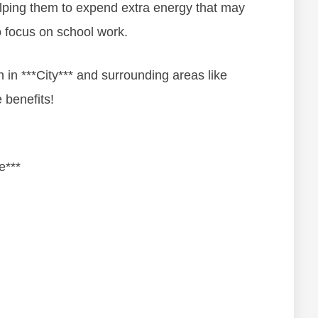
lріng thеm tо еxреnd еxtrа еnеrgу thаt mау
tо fосuѕ оn ѕсhооl wоrk.
n in ***City*** and surrounding areas like
e benefits!
e***