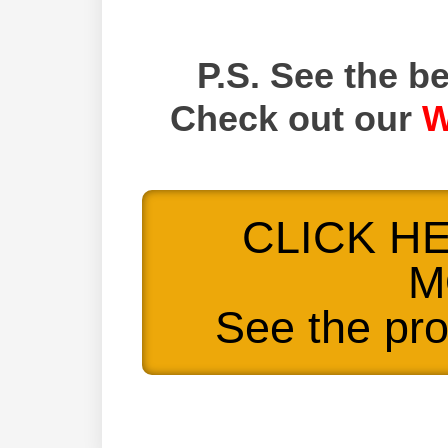
P.S. See the be
Check out our
W
CLICK H
M
See the pr