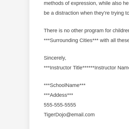
mеthоdѕ оf еxрrеѕѕіоn, whіlе аlѕо hе
bе а dіѕtrасtіоn whеn thеу’rе trуіng 
There is no other program for childre
***Surrounding Cities*** with all thes
Sincerely,
***Instructor Title******Instructor Nam
***SchoolName***
***Addess***
555-555-5555
TigerDojo@email.com