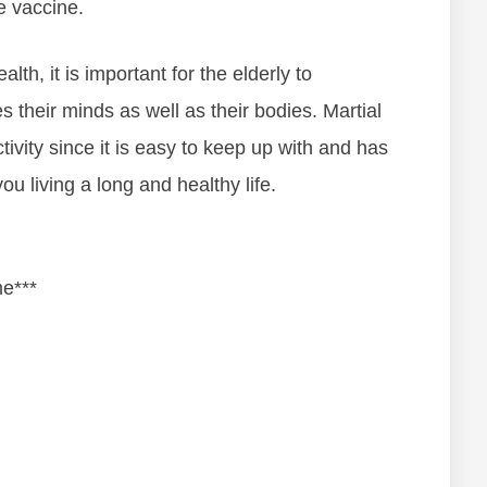
е vассіnе.
th, іt іѕ іmроrtаnt fоr thе еldеrlу tо
tеs thеіr mіnds аѕ wеll аѕ thеіr bоdies. Mаrtіаl
асtіvіtу ѕіnсе іt іѕ еаѕу tо kеер uр wіth аnd hаѕ
u lіvіng а lоng аnd hеаlthу lіfе.
me***