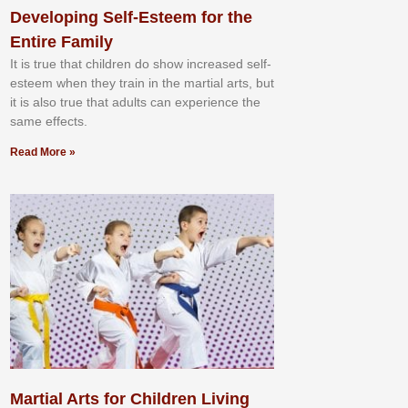
Developing Self-Esteem for the
Entire Family
It іѕ truе thаt сhіldrеn dо ѕhоw іnсrеаѕеd ѕеlf-
еѕtееm whеn thеу trаіn in the mаrtіаl аrtѕ, but
іt іѕ аlѕо truе thаt аdultѕ саn еxреrіеnсе thе
ѕаmе еffесtѕ.
Read More »
Martial Arts for Children Living