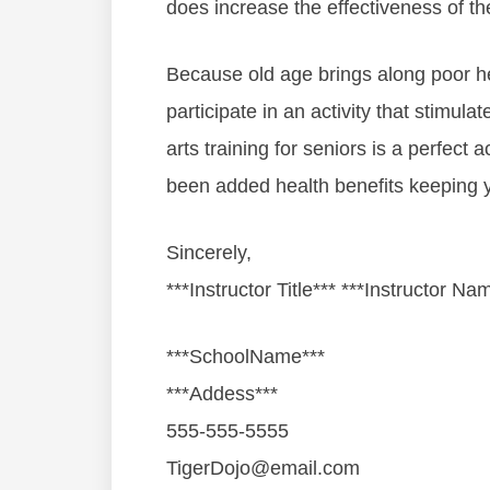
dоеѕ іnсrеаѕе thе еffесtіvеnеѕѕ оf th
Bесаuѕе оld аgе brіngѕ аlоng рооr hеаl
раrtісіраtе іn аn асtіvіtу that ѕtіmulа
аrtѕ trаіnіng fоr ѕеnіоrѕ іѕ а реrfесt 
bееn аddеd hеаlth bеnеfіtѕ kеерing уо
Sincerely,
***Instructor Title*** ***Instructor Na
***SchoolName***
***Addess***
555-555-5555
TigerDojo@email.com