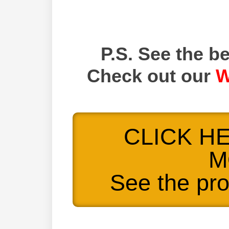
P.S. See the be
Check out our
W
CLICK H
M
See the pr