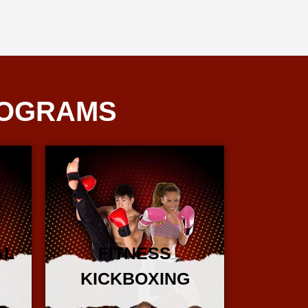
ROGRAMS
AL
FITNESS
KICKBOXING