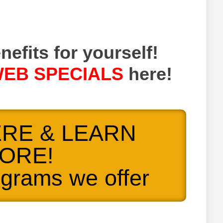
nefits for yourself!
EB SPECIALS
here!
ERE & LEARN
ORE!
ograms we offer